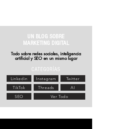
Otro Blog Digital
UN BLOG SOBRE
MARKETING DIGITAL
Todo sobre redes sociales, inteligencia
artificial y
SEO en un mismo lugar
CATEGORÍAS
Linkedin
Instagram
Twitter
TikTok
Threads
AI
SEO
Ver Todo