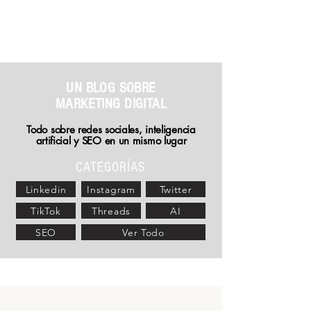
Otro Blog Digital
UN BLOG SOBRE
MARKETING DIGITAL
Todo sobre redes sociales, inteligencia
artificial y
SEO en un mismo lugar
CATEGORÍAS
Linkedin
Instagram
Twitter
TikTok
Threads
AI
SEO
Ver Todo