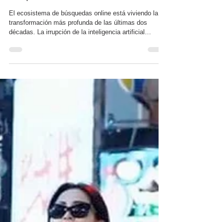
búsquedas online
El ecosistema de búsquedas online está viviendo la
transformación más profunda de las últimas dos
décadas. La irrupción de la inteligencia artificial
generativa no solo cambia cómo se consume
información: también redefine cómo se posicionan
contenidos y marcas. Frente a este escenario, tres
modelos conviven (y se complementan) en el
marketing digital actual: SEO (Search Engine
Optimization), AEO (Answer Engine Optimization) y
GEO (Generative Engine Optimization). Aunque cada